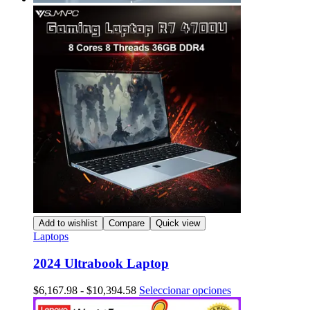
Add to wishlist
Compare
Quick view
Laptops
2024 Ultrabook Laptop
Rango
Este
$
6,167.98
-
$
10,394.58
Seleccionar opciones
de
producto