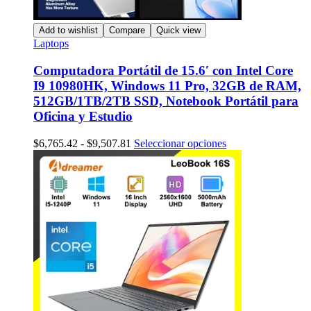
Add to wishlist
Compare
Quick view
Laptops
Computadora Portátil de 15.6′ con Intel Core
I9 10980HK, Windows 11 Pro, 32GB de RAM,
512GB/1TB/2TB SSD, Notebook Portátil para
Oficina y Estudio
Rango
Este
$
6,765.42
-
$
9,507.81
Seleccionar opciones
de
producto
precios:
tiene
desde
múltiples
$6,765.42
variantes.
hasta
Las
$9,507.81
opciones
se
pueden
elegir
en
la
página
de