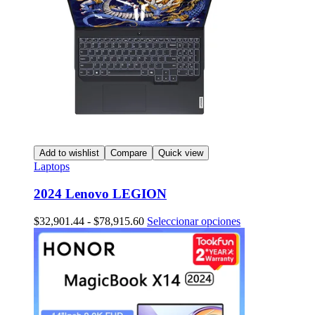
Add to wishlist
Compare
Quick view
Laptops
2024 Lenovo LEGION
Rango
Este
$
32,901.44
-
$
78,915.60
Seleccionar opciones
de
producto
precios:
tiene
desde
múltiples
$32,901.44
variantes.
hasta
Las
$78,915.60
opciones
se