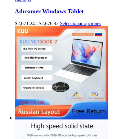
Adreamer Windows Tablet
Rango
Este
$
2,671.24
-
$
2,676.92
Seleccionar opciones
de
producto
precios:
tiene
desde
múltiples
$2,671.24
variantes.
hasta
Las
$2,676.92
opciones
se
pueden
elegir
en
la
página
de
producto