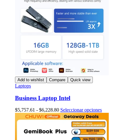
Add to wishlist
Compare
Quick view
Laptops
Business Laptop Intel
Rango
Este
$
5,757.61
-
$
6,228.80
Seleccionar opciones
de
producto
precios:
tiene
desde
múltiples
$5,757.61
variantes.
hasta
Las