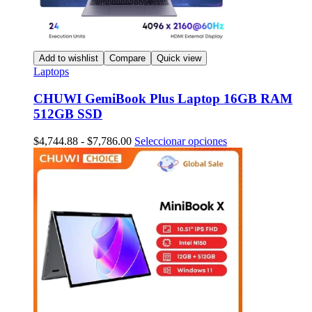
Add to wishlist
Compare
Quick view
Laptops
CHUWI GemiBook Plus Laptop 16GB RAM
512GB SSD
Rango
Este
$
4,744.88
-
$
7,786.00
Seleccionar opciones
de
producto
precios:
tiene
desde
múltiples
$4,744.88
variantes.
hasta
Las
$7,786.00
opciones
se
pueden
elegir
en
la
página
de