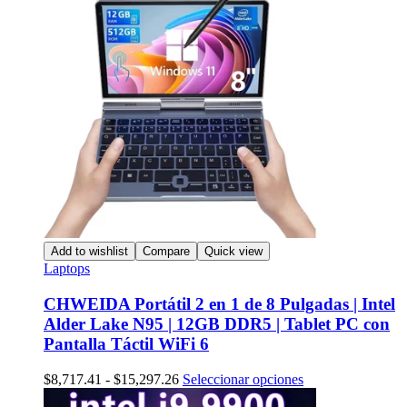
Add to wishlist
Compare
Quick view
Laptops
CHWEIDA Portátil 2 en 1 de 8 Pulgadas | Intel
Alder Lake N95 | 12GB DDR5 | Tablet PC con
Pantalla Táctil WiFi 6
Rango
Este
$
8,717.41
-
$
15,297.26
Seleccionar opciones
de
producto