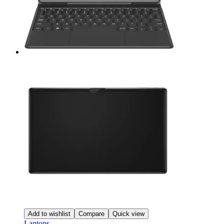
página
de
producto
Add to wishlist
Compare
Quick view
Laptops