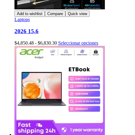
Add to wishlist
Compare
Quick view
Laptops
2026 15,6
Rango
Este
$
4,850.48
-
$
6,830.30
Seleccionar opciones
de
producto
precios:
tiene
desde
múltiples
$4,850.48
variantes.
hasta
Las
$6,830.30
opciones
se
pueden
elegir
en
la
página
de
producto