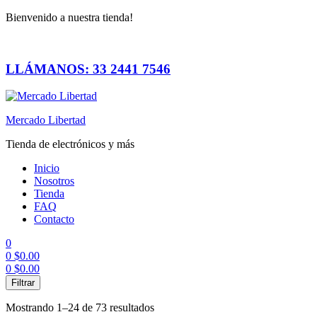
Bienvenido a nuestra tienda!
LLÁMANOS: 33 2441 7546
Mercado Libertad
Tienda de electrónicos y más
Inicio
Nosotros
Tienda
FAQ
Contacto
0
0
$
0.00
0
$
0.00
Menú
Filtrar
Mostrando 1–24 de 73 resultados