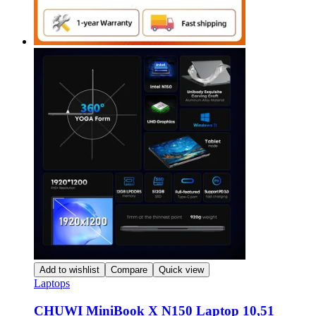
producto
Add to wishlist
Compare
Quick view
Laptops
CHUWI MiniBook X N150 Laptop 10,51