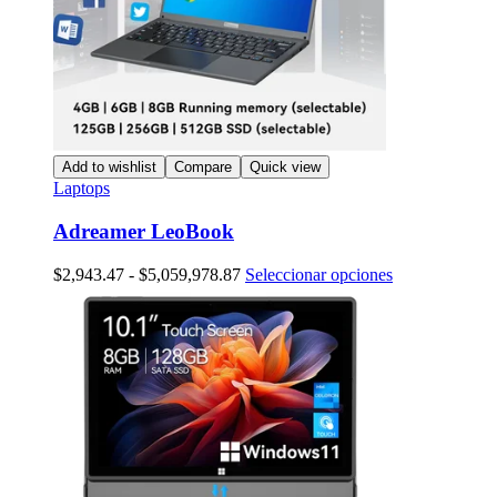
Add to wishlist
Compare
Quick view
Laptops
Adreamer LeoBook
Rango
Este
$
2,943.47
-
$
5,059,978.87
Seleccionar opciones
de
producto
precios:
tiene
desde
múltiples
$2,943.47
variantes.
hasta
Las
$5,059,978.87
opciones
se
pueden
elegir
en
la