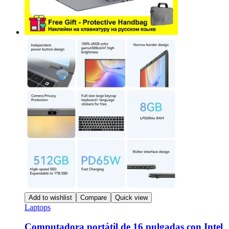
producto
Add to wishlist
Compare
Quick view
Laptops
Computadora portátil de 16 pulgadas con Intel