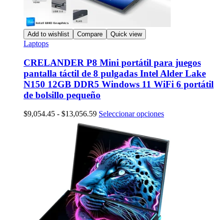
Add to wishlist
Compare
Quick view
Laptops
CRELANDER P8 Mini portátil para juegos
pantalla táctil de 8 pulgadas Intel Alder Lake
N150 12GB DDR5 Windows 11 WiFi 6 portátil
de bolsillo pequeño
Rango
Este
$
9,054.45
-
$
13,056.59
Seleccionar opciones
de
producto
precios:
tiene
desde
múltiples
$9,054.45
variantes.
hasta
Las
$13,056.59
opciones
se
pueden
elegir
en
la
página