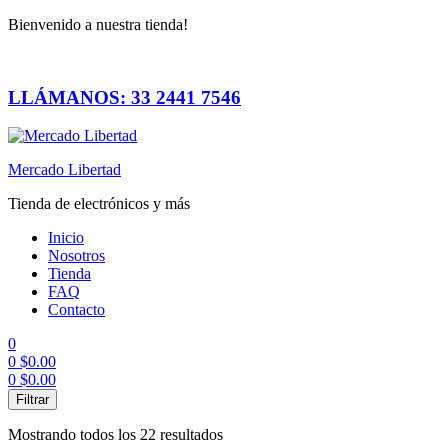
Bienvenido a nuestra tienda!
LLÁMANOS: 33 2441 7546
Mercado Libertad
Tienda de electrónicos y más
Inicio
Nosotros
Tienda
FAQ
Contacto
0
0
$
0.00
0
$
0.00
Menú
Filtrar
Mostrando todos los 22 resultados