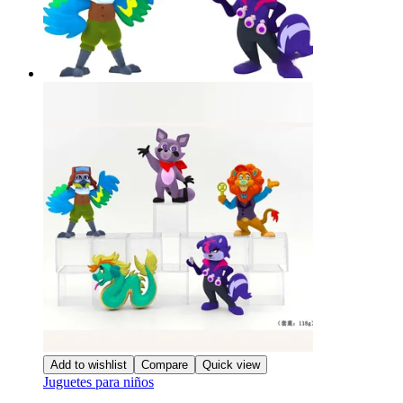
de
producto
Add to wishlist
Compare
Quick view
Juguetes para niños