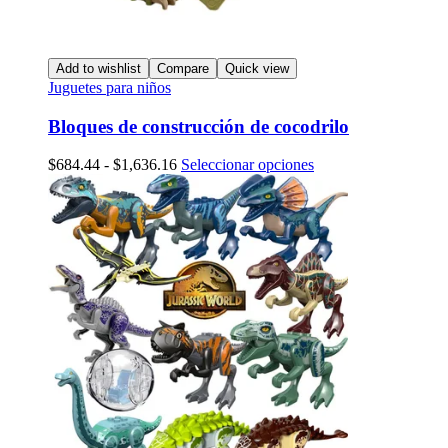
Add to wishlist
Compare
Quick view
Juguetes para niños
Bloques de construcción de cocodrilo
Rango
Este
$
684.44
-
$
1,636.16
Seleccionar opciones
de
producto
precios:
tiene
desde
múltiples
$684.44
variantes.
hasta
Las
$1,636.16
opciones
se
pueden
elegir
en
la
página
de
producto