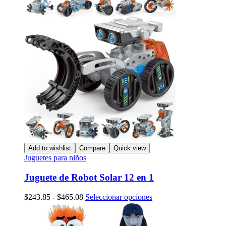
Add to wishlist
Compare
Quick view
Juguetes para niños
Juguete de Robot Solar 12 en 1
Rango
Este
$
243.85
-
$
465.08
Seleccionar opciones
de
producto
precios:
tiene
desde
múltiples