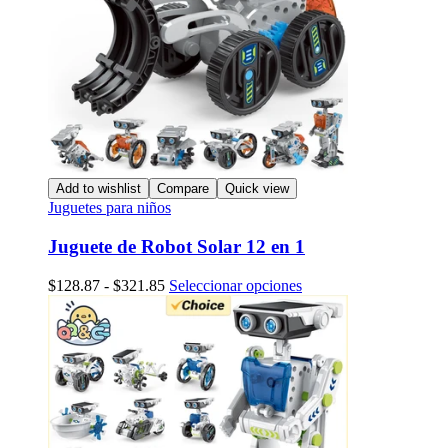
Add to wishlist
Compare
Quick view
Juguetes para niños
Juguete de Robot Solar 12 en 1
Rango
Este
$
128.87
-
$
321.85
Seleccionar opciones
de
producto
precios:
tiene
desde
múltiples
$128.87
variantes.
hasta
Las
$321.85
opciones
se
pueden
elegir