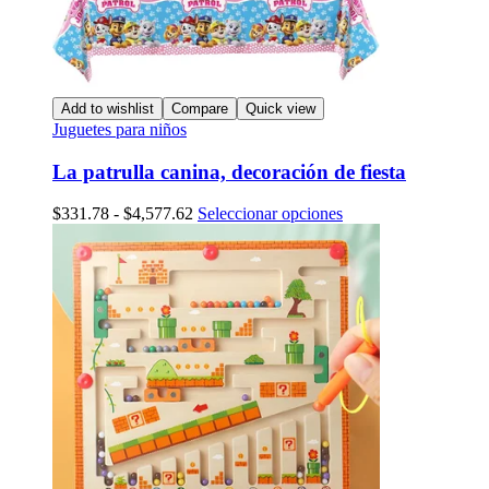
Add to wishlist
Compare
Quick view
Juguetes para niños
La patrulla canina, decoración de fiesta
Rango
Este
$
331.78
-
$
4,577.62
Seleccionar opciones
de
producto
precios:
tiene
desde
múltiples
$331.78
variantes.
hasta
Las
$4,577.62
opciones
se
pueden
elegir
en
la
página
de
producto