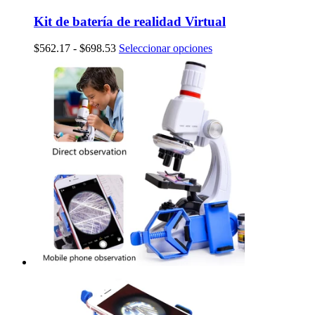
Kit de batería de realidad Virtual
Rango
Este
$
562.17
-
$
698.53
Seleccionar opciones
de
producto
precios:
tiene
desde
múltiples
$562.17
variantes.
hasta
Las
$698.53
opciones
se
pueden
elegir
en
la
página
de
producto