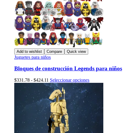
Add to wishlist
Compare
Quick view
Juguetes para niños
Bloques de construcción Legends para niños
Rango
Este
$
331.78
-
$
424.11
Seleccionar opciones
de
producto
precios:
tiene
desde
múltiples
$331.78
variantes.
hasta
Las
$424.11
opciones
se
pueden
elegir