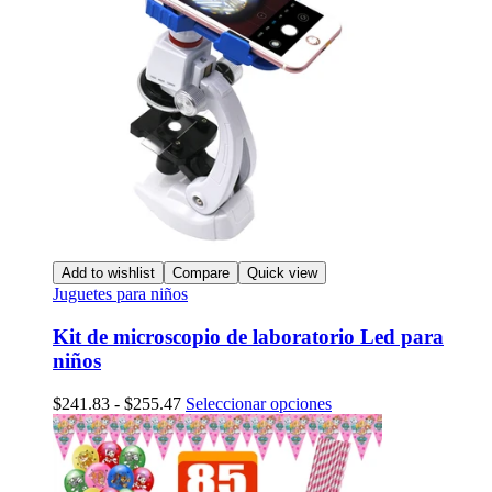
Add to wishlist
Compare
Quick view
Juguetes para niños
Kit de microscopio de laboratorio Led para
niños
Rango
Este
$
241.83
-
$
255.47
Seleccionar opciones
de
producto
precios:
tiene
desde
múltiples
$241.83
variantes.