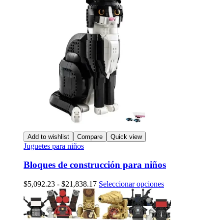
Add to wishlist
Compare
Quick view
Juguetes para niños
Bloques de construcción para niños
Rango
Este
$
5,092.23
-
$
21,838.17
Seleccionar opciones
de
producto
precios:
tiene
desde
múltiples
$5,092.23
variantes.