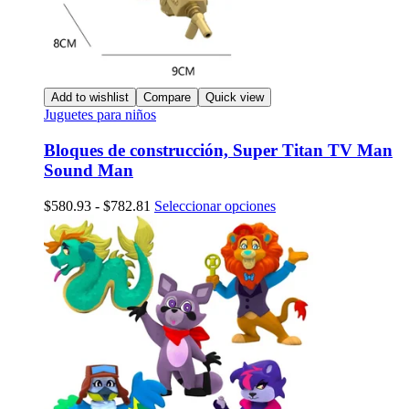
Add to wishlist
Compare
Quick view
Juguetes para niños
Bloques de construcción, Super Titan TV Man
Sound Man
Rango
Este
$
580.93
-
$
782.81
Seleccionar opciones
de
producto
precios:
tiene
desde
múltiples
$580.93
variantes.
hasta
Las
$782.81
opciones
se
pueden
elegir
en
la
página