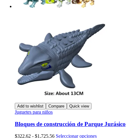
Add to wishlist
Compare
Quick view
Juguetes para niños
Bloques de construcción de Parque Jurásico
Rango
Este
$
322.62
-
$
1,725.56
Seleccionar opciones