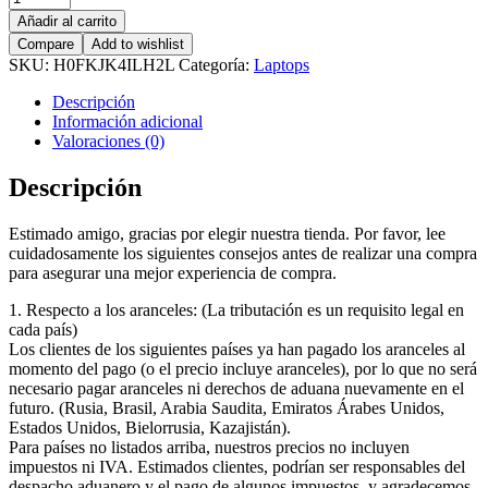
Laptop
Añadir al carrito
MagicBook
Compare
Add to wishlist
X14
SKU:
H0FKJK4ILH2L
Categoría:
Laptops
Plus
cantidad
Descripción
Información adicional
Valoraciones (0)
Descripción
Estimado amigo, gracias por elegir nuestra tienda. Por favor, lee
cuidadosamente los siguientes consejos antes de realizar una compra
para asegurar una mejor experiencia de compra.
1. Respecto a los aranceles: (La tributación es un requisito legal en
cada país)
Los clientes de los siguientes países ya han pagado los aranceles al
momento del pago (o el precio incluye aranceles), por lo que no será
necesario pagar aranceles ni derechos de aduana nuevamente en el
futuro. (Rusia, Brasil, Arabia Saudita, Emiratos Árabes Unidos,
Estados Unidos, Bielorrusia, Kazajistán).
Para países no listados arriba, nuestros precios no incluyen
impuestos ni IVA. Estimados clientes, podrían ser responsables del
despacho aduanero y el pago de algunos impuestos, y agradecemos