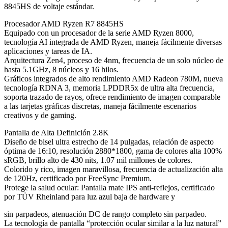
8845HS de voltaje estándar.
Procesador AMD Ryzen R7 8845HS
Equipado con un procesador de la serie AMD Ryzen 8000,
tecnología AI integrada de AMD Ryzen, maneja fácilmente diversas
aplicaciones y tareas de IA.
Arquitectura Zen4, proceso de 4nm, frecuencia de un solo núcleo de
hasta 5.1GHz, 8 núcleos y 16 hilos.
Gráficos integrados de alto rendimiento AMD Radeon 780M, nueva
tecnología RDNA 3, memoria LPDDR5x de ultra alta frecuencia,
soporta trazado de rayos, ofrece rendimiento de imagen comparable
a las tarjetas gráficas discretas, maneja fácilmente escenarios
creativos y de gaming.
Pantalla de Alta Definición 2.8K
Diseño de bisel ultra estrecho de 14 pulgadas, relación de aspecto
óptima de 16:10, resolución 2880*1800, gama de colores alta 100%
sRGB, brillo alto de 430 nits, 1.07 mil millones de colores.
Colorido y rico, imagen maravillosa, frecuencia de actualización alta
de 120Hz, certificado por FreeSync Premium.
Protege la salud ocular: Pantalla mate IPS anti-reflejos, certificado
por TÜV Rheinland para luz azul baja de hardware y
sin parpadeos, atenuación DC de rango completo sin parpadeo.
La tecnología de pantalla “protección ocular similar a la luz natural”