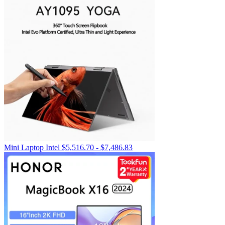
Rango
Mini Laptop Intel
$
5,516.70
-
$
7,486.83
de
precios:
desde
$5,516.70
hasta
$7,486.83