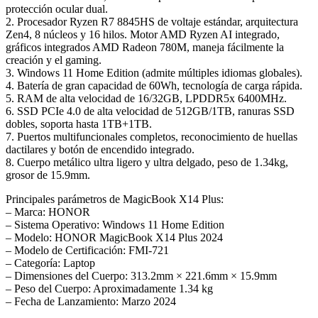
protección ocular dual.
2. Procesador Ryzen R7 8845HS de voltaje estándar, arquitectura
Zen4, 8 núcleos y 16 hilos. Motor AMD Ryzen AI integrado,
gráficos integrados AMD Radeon 780M, maneja fácilmente la
creación y el gaming.
3. Windows 11 Home Edition (admite múltiples idiomas globales).
4. Batería de gran capacidad de 60Wh, tecnología de carga rápida.
5. RAM de alta velocidad de 16/32GB, LPDDR5x 6400MHz.
6. SSD PCIe 4.0 de alta velocidad de 512GB/1TB, ranuras SSD
dobles, soporta hasta 1TB+1TB.
7. Puertos multifuncionales completos, reconocimiento de huellas
dactilares y botón de encendido integrado.
8. Cuerpo metálico ultra ligero y ultra delgado, peso de 1.34kg,
grosor de 15.9mm.
Principales parámetros de MagicBook X14 Plus:
– Marca: HONOR
– Sistema Operativo: Windows 11 Home Edition
– Modelo: HONOR MagicBook X14 Plus 2024
– Modelo de Certificación: FMI-721
– Categoría: Laptop
– Dimensiones del Cuerpo: 313.2mm × 221.6mm × 15.9mm
– Peso del Cuerpo: Aproximadamente 1.34 kg
– Fecha de Lanzamiento: Marzo 2024