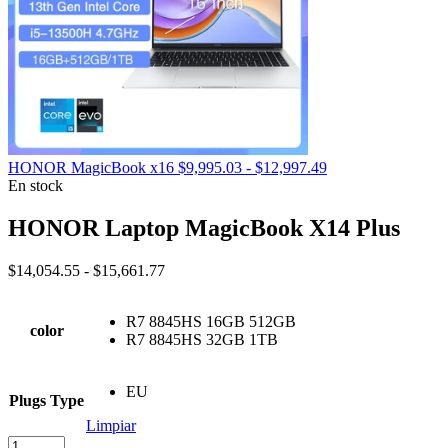
Rango
HONOR MagicBook x16
$
9,995.03
-
$
12,997.49
de
En stock
precios:
desde
HONOR Laptop MagicBook X14 Plus
$9,995.03
hasta
Rango
$
14,054.55
-
$
15,661.77
$12,997.49
de
precios:
R7 8845HS 16GB 512GB
desde
color
R7 8845HS 32GB 1TB
$14,054.55
hasta
$15,661.77
EU
Plugs Type
Limpiar
HONOR