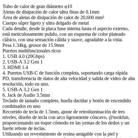
Tubo de calor de gran diámetro φ10
Aletas de disipación de calor ultra finas de 0.1mm
Área de aletas de disipación de calor de 20,600 mm²
Cuerpo súper ligero y ultra delgado de metal
Cada detalle, desde la placa base interna hasta el aspecto externo,
está meticulosamente pulido, con un esquema de color plateado
clásico, con una sensación cálida y suave, agradable a la vista.
Pesa 1.34kg, grosor de 15.9mm
Puertos multifuncionales ricos
1. USB 4.0 (20Gbps)
2. USB-A 3.2 Gen 1
3. HDMI 1.4
4. Puertos USB-C de función completa, soportando carga rápida
PD, transferencia de datos de alta velocidad y salida de video de alta
resolución, todo en uno.
5. USB-A 3.2 Gen 1
6. Jack de Audio 3.5mm
Teclado de tamaño completo, huella dactilar y botón de encendido
combinados en uno
Recorrido de tecla de 1.5mm, ajuste de retroiluminación de tres
niveles, diseño de tecla con arco ligeramente cóncavo, @tookfun,
proporcionando un toque cómodo en las yemas de los dedos y un
fuerte rebote de teclas.
Utilizando un revestimiento de resina amigable con la piel y