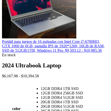
Portátil para juegos de 16 pulgadas con Intel Core i7-6700HQ,
GTX 1060 de 6GB, pantalla IPS de 1920*1200, 16GB de RAM,
Rang
SSD de 512GB/1TB, Windows 11 Pro.
$
9,503.12
-
$
10,985.36
de
En stock
precio
desde
2024 Ultrabook Laptop
$9,50
hasta
Rango
$
6,167.98
-
$
10,394.58
$10,9
de
precios:
12GB DDR4 1TB SSD
desde
12GB DDR4 256GB SSD
$6,167.98
12GB DDR4 512GB SSD
hasta
20GB DDR4 1TB SSD
$10,394.58
20GB DDR4 512GB SSD
color
36GB DDR4 1TB SSD