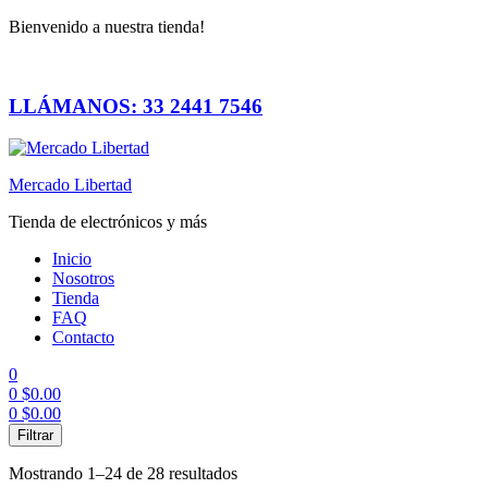
Bienvenido a nuestra tienda!
LLÁMANOS: 33 2441 7546
Mercado Libertad
Tienda de electrónicos y más
Inicio
Nosotros
Tienda
FAQ
Contacto
0
0
$
0.00
0
$
0.00
Menú
Filtrar
Mostrando 1–24 de 28 resultados