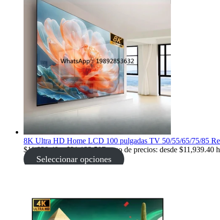
8K Ultra HD Home LCD 100 pulgadas TV 50/55/65/75/85 Red i
$
11,939.40
–
$
31,123.50
Rango de precios: desde $11,939.40 h
Seleccionar opciones