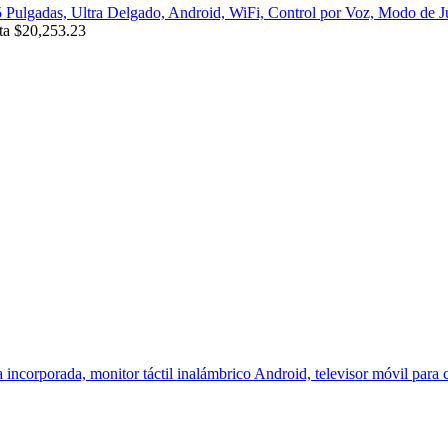
lgadas, Ultra Delgado, Android, WiFi, Control por Voz, Modo de Ju
ta $20,253.23
a incorporada, monitor táctil inalámbrico Android, televisor móvil para 