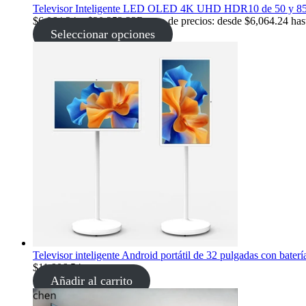
Televisor Inteligente LED OLED 4K UHD HDR10 de 50 y 85 Pu
$
6,064.24
–
$
20,253.23
Rango de precios: desde $6,064.24 has
Seleccionar opciones
Televisor inteligente Android portátil de 32 pulgadas con baterí
$
11,906.54
Añadir al carrito