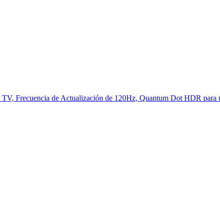
 TV, Frecuencia de Actualización de 120Hz, Quantum Dot HDR para un