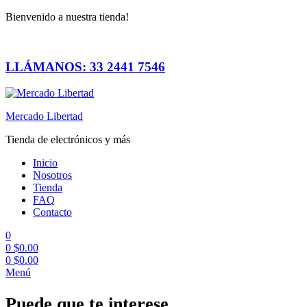
Bienvenido a nuestra tienda!
LLÁMANOS: 33 2441 7546
Mercado Libertad
Tienda de electrónicos y más
Inicio
Nosotros
Tienda
FAQ
Contacto
0
0
$
0.00
0
$
0.00
Menú
Puede que te interese…