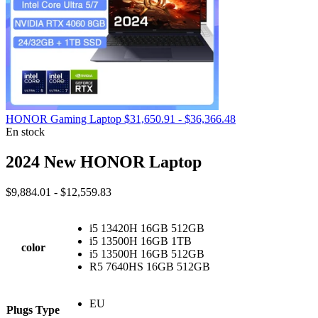
Rango
HONOR Gaming Laptop
$
31,650.91
-
$
36,366.48
de
En stock
precios:
desde
2024 New HONOR Laptop
$31,650.91
hasta
Rango
$
9,884.01
-
$
12,559.83
$36,366.48
de
precios:
i5 13420H 16GB 512GB
desde
i5 13500H 16GB 1TB
$9,884.01
color
i5 13500H 16GB 512GB
hasta
R5 7640HS 16GB 512GB
$12,559.83
EU
Plugs Type