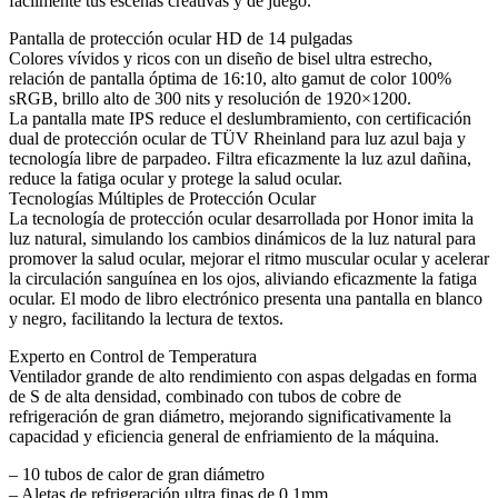
fácilmente tus escenas creativas y de juego.
Pantalla de protección ocular HD de 14 pulgadas
Colores vívidos y ricos con un diseño de bisel ultra estrecho,
relación de pantalla óptima de 16:10, alto gamut de color 100%
sRGB, brillo alto de 300 nits y resolución de 1920×1200.
La pantalla mate IPS reduce el deslumbramiento, con certificación
dual de protección ocular de TÜV Rheinland para luz azul baja y
tecnología libre de parpadeo. Filtra eficazmente la luz azul dañina,
reduce la fatiga ocular y protege la salud ocular.
Tecnologías Múltiples de Protección Ocular
La tecnología de protección ocular desarrollada por Honor imita la
luz natural, simulando los cambios dinámicos de la luz natural para
promover la salud ocular, mejorar el ritmo muscular ocular y acelerar
la circulación sanguínea en los ojos, aliviando eficazmente la fatiga
ocular. El modo de libro electrónico presenta una pantalla en blanco
y negro, facilitando la lectura de textos.
Experto en Control de Temperatura
Ventilador grande de alto rendimiento con aspas delgadas en forma
de S de alta densidad, combinado con tubos de cobre de
refrigeración de gran diámetro, mejorando significativamente la
capacidad y eficiencia general de enfriamiento de la máquina.
– 10 tubos de calor de gran diámetro
– Aletas de refrigeración ultra finas de 0.1mm