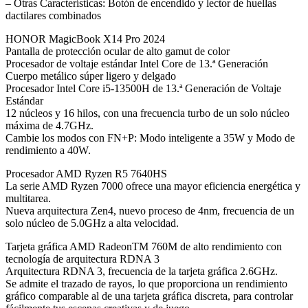
– Otras Características: Botón de encendido y lector de huellas
dactilares combinados
HONOR MagicBook X14 Pro 2024
Pantalla de protección ocular de alto gamut de color
Procesador de voltaje estándar Intel Core de 13.ª Generación
Cuerpo metálico súper ligero y delgado
Procesador Intel Core i5-13500H de 13.ª Generación de Voltaje
Estándar
12 núcleos y 16 hilos, con una frecuencia turbo de un solo núcleo
máxima de 4.7GHz.
Cambie los modos con FN+P: Modo inteligente a 35W y Modo de
rendimiento a 40W.
Procesador AMD Ryzen R5 7640HS
La serie AMD Ryzen 7000 ofrece una mayor eficiencia energética y
multitarea.
Nueva arquitectura Zen4, nuevo proceso de 4nm, frecuencia de un
solo núcleo de 5.0GHz a alta velocidad.
Tarjeta gráfica AMD RadeonTM 760M de alto rendimiento con
tecnología de arquitectura RDNA 3
Arquitectura RDNA 3, frecuencia de la tarjeta gráfica 2.6GHz.
Se admite el trazado de rayos, lo que proporciona un rendimiento
gráfico comparable al de una tarjeta gráfica discreta, para controlar