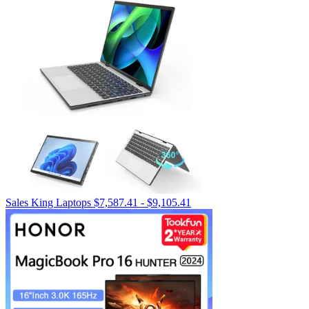
Rango
Sales King Laptops
$
7,587.41
-
$
9,105.41
de
precios:
desde
$7,587.41
hasta
$9,105.41