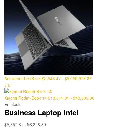
Adreamer LeoBook
$
2,943.47
-
$
5,059,978.87
Xiaomi Redmi Book 14
$
13,841.31
-
$
18,699.96
En stock
Business Laptop Intel
$
5,757.61
-
$
6,228.80