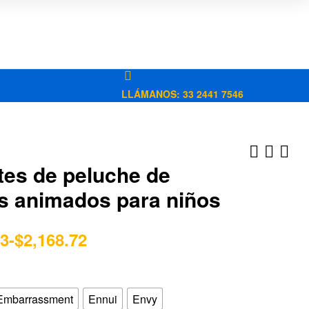
LLÁMANOS: 33 2441 7546
tes de peluche de
s animados para niños
$
$
2,975.90
322.62
-
$
1,725.56
13
-
$
2,168.72
Embarrassment
Ennui
Envy