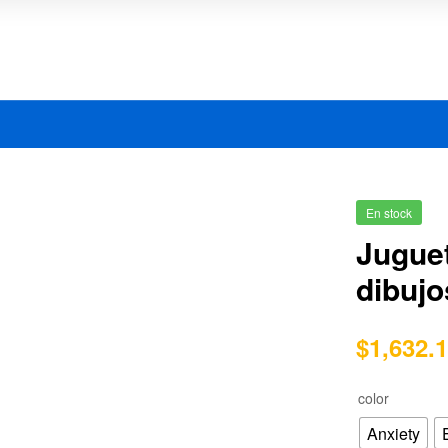
En stock
Jugue
dibujo
$
1,632.
color
Anxiety