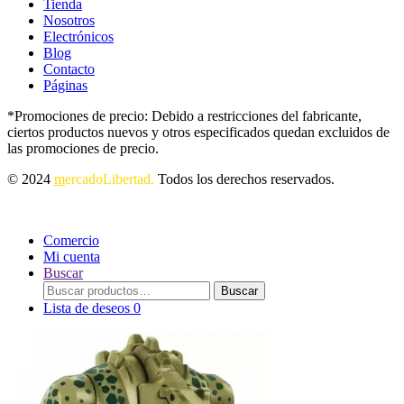
Tienda
Nosotros
Electrónicos
Blog
Contacto
Páginas
*Promociones de precio: Debido a restricciones del fabricante,
ciertos productos nuevos y otros especificados quedan excluidos de
las promociones de precio.
© 2024
m
ercadoLibertad.
Todos los derechos reservados.
Comercio
Mi cuenta
Buscar
Buscar
Buscar
por:
Lista de deseos
0