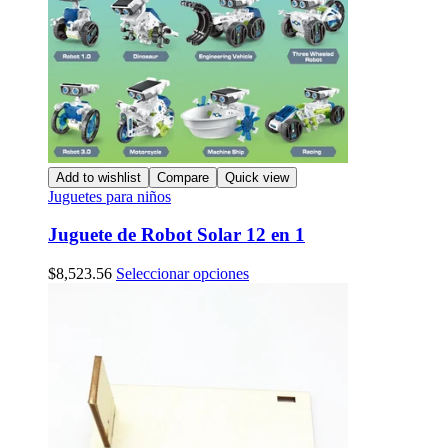
Add to wishlist
Compare
Quick view
Juguetes para niños
Juguete de Robot Solar 12 en 1
Este
$
8,523.56
Seleccionar opciones
producto
tiene
múltiples
variantes.
Las
opciones
se
pueden
elegir