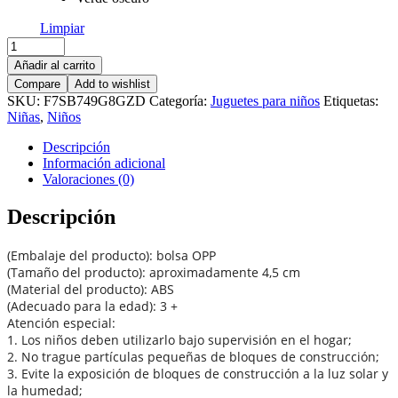
Limpiar
Bloques
de
Añadir al carrito
construcción
Compare
Add to wishlist
de
SKU:
F7SB749G8GZD
Categoría:
Juguetes para niños
Etiquetas:
cocodrilo
Niñas
,
Niños
cantidad
Descripción
Información adicional
Valoraciones (0)
Descripción
(Embalaje del producto): bolsa OPP
(Tamaño del producto): aproximadamente 4,5 cm
(Material del producto): ABS
(Adecuado para la edad): 3 +
Atención especial:
1. Los niños deben utilizarlo bajo supervisión en el hogar;
2. No trague partículas pequeñas de bloques de construcción;
3. Evite la exposición de bloques de construcción a la luz solar y
la humedad;