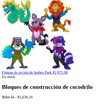
precio
desde
$331.
hasta
$424.
Figuras de acción de Indigo Park
$
2,975.90
En stock
Bloques de construcción de cocodrilo
Rango
$
684.44
-
$
1,636.16
de
precios: