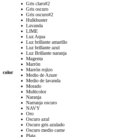
Gris claro#2
Gris oscuro
Gris oscuro#2
Hulkbuster
Lavanda
LIME
Luz Aqua
Luz brillante amarillo
Luz brillante azul
Luz Brillante naranja
Magenta
Marrón
Marrón rojizo
color
Medio de Azure
Medio de lavanda
Morado
Multicolor
Naranja
Narranja oscuro
NAVY
Oro
Oscuro azul
Oscuro gris azulado
Oscuro medio carne
Plata