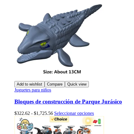
Add to wishlist
Compare
Quick view
Juguetes para niños
Bloques de construcción de Parque Jurásico
Rango
Este
$
322.62
-
$
1,725.56
Seleccionar opciones
de
producto
precios:
tiene
desde
múltiples