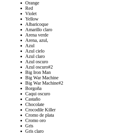
Orange
desde
Red
$684.44
Violet
hasta
Yellow
$1,636.16
Albaricoque
Amarillo claro
Arena verde
Arena, azul,
Azul
Azul cielo
Azul claro
Azul oscuro
Azul oscuro#2
Big Iron Man
Big War Machine
Big War Machine#2
Borgoña
Caqui oscuro
Castaño
Chocolate
Crocodile Killer
Cromo de plata
Cromo oro
Gris
Gris claro