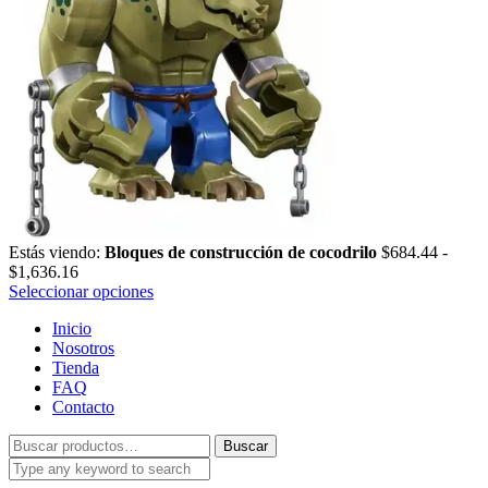
Estás viendo:
Bloques de construcción de cocodrilo
$
684.44
-
Rango
$
1,636.16
de
Seleccionar opciones
precios:
Inicio
desde
Nosotros
$684.44
Tienda
hasta
FAQ
$1,636.16
Contacto
Buscar
Buscar
por: