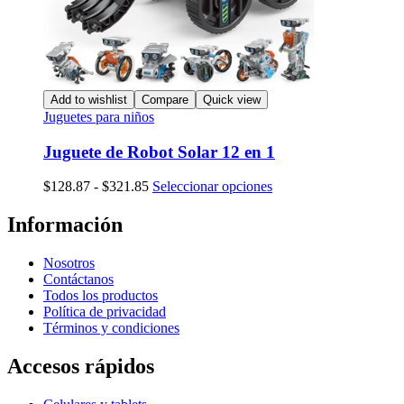
Add to wishlist
Compare
Quick view
Juguetes para niños
Juguete de Robot Solar 12 en 1
Rango
Este
$
128.87
-
$
321.85
Seleccionar opciones
de
producto
precios:
tiene
Información
desde
múltiples
$128.87
variantes.
Nosotros
hasta
Las
Contáctanos
$321.85
opciones
Todos los productos
se
Política de privacidad
pueden
Términos y condiciones
elegir
en
Accesos rápidos
la
página
de