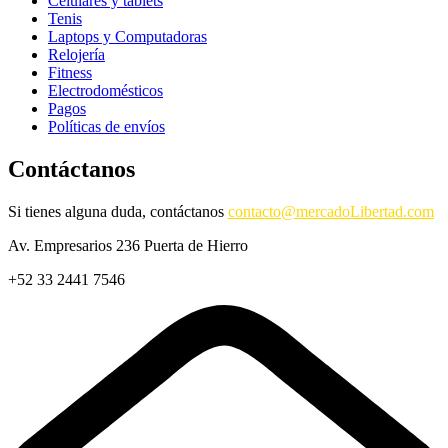
Celulares y tablets
producto
Tenis
Laptops y Computadoras
Relojería
Fitness
Electrodomésticos
Pagos
Políticas de envíos
Contáctanos
Si tienes alguna duda, contáctanos
contacto@mercadoLibertad.com
Av. Empresarios 236 Puerta de Hierro
+52 33 2441 7546