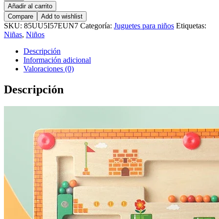
magnético
Añadir al carrito
de
Compare
Add to wishlist
madera
SKU:
85UU5I57EUN7
Categoría:
Juguetes para niños
Etiquetas:
de
Niñas
,
Niños
colores
y
Descripción
números
Información adicional
cantidad
Valoraciones (0)
Descripción