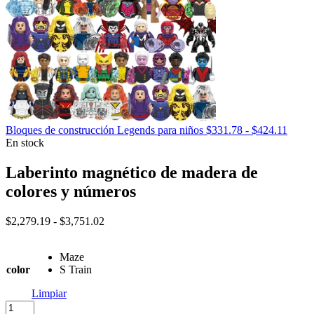
Rang
Bloques de construcción Legends para niños
$
331.78
-
$
424.11
de
En stock
precio
desde
Laberinto magnético de madera de
$331.
colores y números
hasta
$424.
Rango
$
2,279.19
-
$
3,751.02
de
precios:
Maze
desde
color
S Train
$2,279.19
hasta
Limpiar
$3,751.02
Laberinto