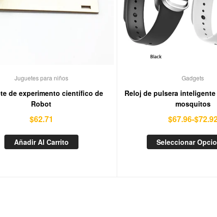
Juguetes para niños
Gadgets
te de experimento científico de
Reloj de pulsera inteligente
Robot
mosquitos
$
62.71
$
67.96
-
$
72.9
Añadir Al Carrito
Seleccionar Opci