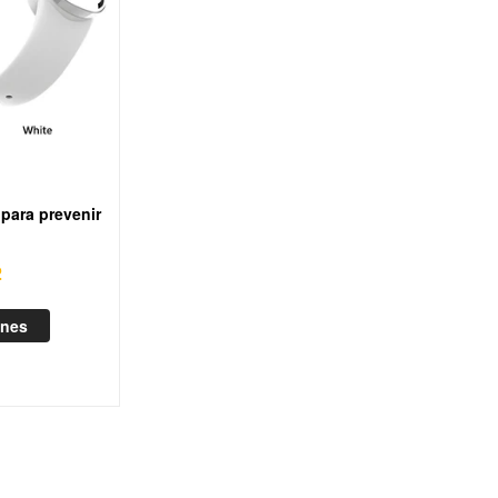
 para prevenir
2
ones