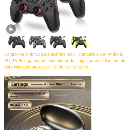
Control inalámbrico para teléfono móvil, compatible con Android,
PC, TV Box, gamepad, controlador de juegos para celular, mando
para videojuegos, joystick.
$
300.39
-
$
302.55