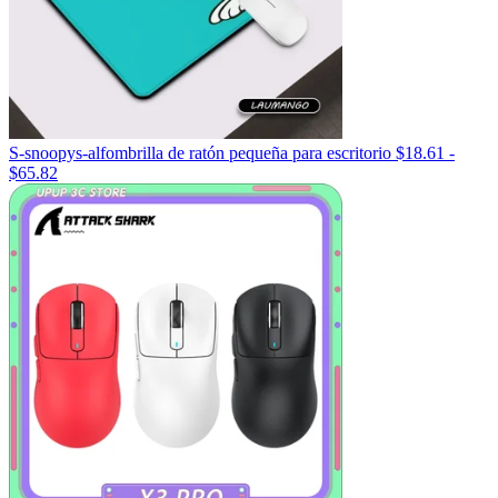
S-snoopys-alfombrilla de ratón pequeña para escritorio
$
18.61
-
Rango
$
65.82
de
precios:
desde
$18.61
hasta
$65.82