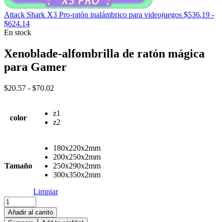
Attack Shark X3 Pro-ratón inalámbrico para videojuegos
$
536.19
-
Rango
$
624.14
de
En stock
precios:
desde
Xenoblade-alfombrilla de ratón mágica
$536.19
para Gamer
hasta
$624.14
Rango
$
20.57
-
$
70.02
de
precios:
z1
desde
color
z2
$20.57
hasta
$70.02
180x220x2mm
200x250x2mm
Tamaño
250x290x2mm
300x350x2mm
Limpiar
Xenoblade-
alfombrilla
Añadir al carrito
de