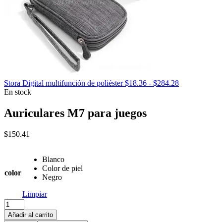
Rango
Stora Digital multifunción de poliéster
$
18.36
-
$
284.28
de
En stock
precios:
desde
Auriculares M7 para juegos
$18.36
hasta
$
150.41
$284.28
Blanco
Color de piel
color
Negro
Limpiar
Auriculares
M7
Añadir al carrito
para