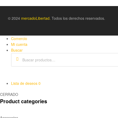
© 2024
m
ercadoLibertad.
Todos los derechos reservados.
Comercio
Mi cuenta
Buscar
Lista de deseos
0
CERRADO
Product categories
Accesorios