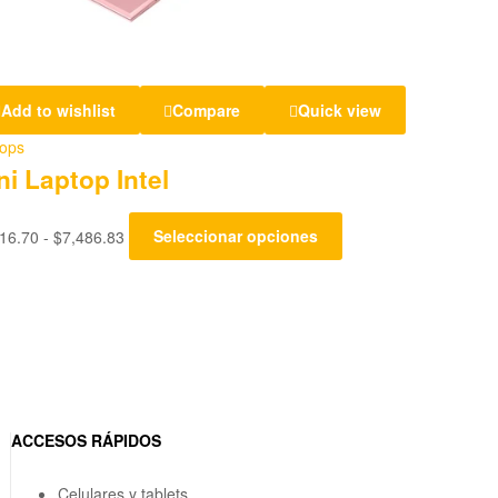
Add to wishlist
Compare
Quick view
tops
ni Laptop Intel
16.70
-
$
7,486.83
Seleccionar opciones
ACCESOS RÁPIDOS
Celulares y tablets