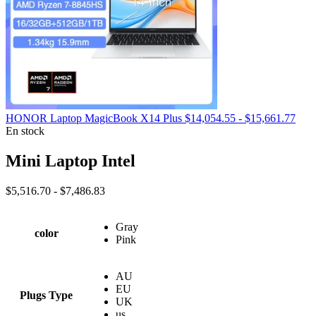
Ran
HONOR Laptop MagicBook X14 Plus
$
14,054.55
-
$
15,661.77
de
En stock
prec
desd
Mini Laptop Intel
$14,
hast
Rango
$
5,516.70
-
$
7,486.83
$15,
de
precios:
Gray
desde
color
Pink
$5,516.70
hasta
$7,486.83
AU
EU
Plugs Type
UK
us