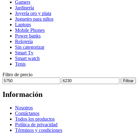
Gamers
pueden
Jardinería
elegir
Joyería oro y plata
en
Juguetes para niños
la
Laptops
página
Mobile Phones
de
Power banks
producto
Relojería
Sin categorizar
Smart Tv
Smart watch
Tenis
Filtro de precio
Precio
Precio
Filtrar
mínimo
máximo
Información
Nosotros
Contáctanos
Todos los productos
Política de privacidad
Términos y condiciones