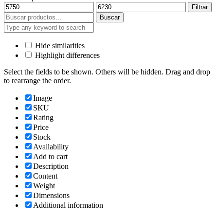
Precio
Precio
Filtrar
mínimo
máximo
Buscar
Buscar
por:
Hide similarities
Highlight differences
Select the fields to be shown. Others will be hidden. Drag and drop
to rearrange the order.
Image
SKU
Rating
Price
Stock
Availability
Add to cart
Description
Content
Weight
Dimensions
Additional information