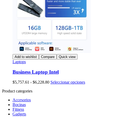
Add to wishlist
Compare
Quick view
Laptops
Business Laptop Intel
Rango
Este
$
5,757.61
-
$
6,228.80
Seleccionar opciones
de
producto
Product categories
precios:
tiene
desde
múltiples
Accesorios
$5,757.61
variantes.
Bocinas
hasta
Las
Fitness
$6,228.80
opciones
Gadgets
se