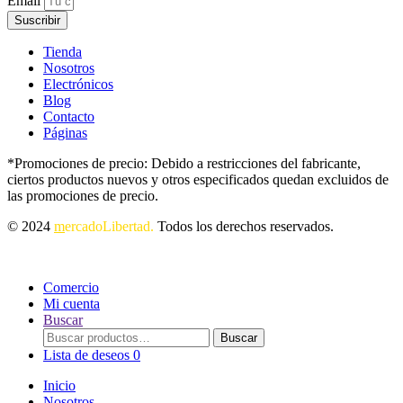
Email
Suscribir
Tienda
Nosotros
Electrónicos
Blog
Contacto
Páginas
*Promociones de precio: Debido a restricciones del fabricante,
ciertos productos nuevos y otros especificados quedan excluidos de
las promociones de precio.
© 2024
m
ercadoLibertad.
Todos los derechos reservados.
Comercio
Mi cuenta
Buscar
Buscar
Buscar
por:
Lista de deseos
0
Inicio
Nosotros