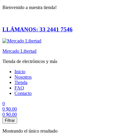
Bienvenido a nuestra tienda!
LLÁMANOS: 33 2441 7546
Mercado Libertad
Tienda de electrónicos y más
Inicio
Nosotros
Tienda
FAQ
Contacto
0
0
$
0.00
0
$
0.00
Menú
Filtrar
Mostrando el único resultado