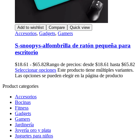
Add to wishlist
Compare
Quick view
Accesorios
,
Gadgets
,
Gamers
S-snoopys-alfombrilla de ratón pequeña para
escritorio
$
18.61
-
$
65.82
Rango de precios: desde $18.61 hasta $65.82
Seleccionar opciones
Este producto tiene múltiples variantes.
Las opciones se pueden elegir en la página de producto
Product categories
Accesorios
Bocinas
Fitness
Gadgets
Gamers
Jardinería
Joyería oro y plata
Juguetes para niños