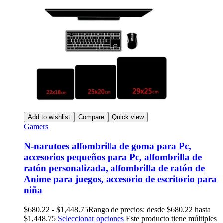
Add to wishlist
Compare
Quick view
Gamers
N-narutoes alfombrilla de goma para Pc,
accesorios pequeños para Pc, alfombrilla de
ratón personalizada, alfombrilla de ratón de
Anime para juegos, accesorio de escritorio para
niña
$
680.22
-
$
1,448.75
Rango de precios: desde $680.22 hasta
$1,448.75
Seleccionar opciones
Este producto tiene múltiples