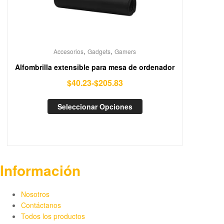
,
,
Accesorios
Gadgets
Gamers
Alfombrilla extensible para mesa de ordenador
Rango
$
40.23
-
$
205.83
de
Este
precios:
Seleccionar Opciones
producto
desde
tiene
$40.23
múltiples
hasta
variantes.
$205.83
Las
Información
opciones
se
pueden
Nosotros
elegir
Contáctanos
en
Todos los productos