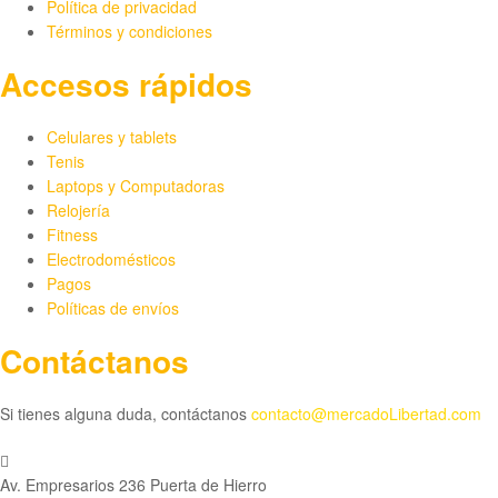
la
Política de privacidad
página
Términos y condiciones
de
Accesos rápidos
producto
Celulares y tablets
Tenis
Laptops y Computadoras
Relojería
Fitness
Electrodomésticos
Pagos
Políticas de envíos
Contáctanos
Si tienes alguna duda, contáctanos
contacto@mercadoLibertad.com
Av. Empresarios 236 Puerta de Hierro