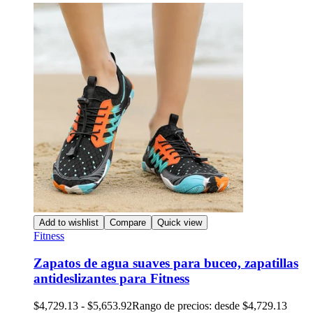
Add to wishlist
Compare
Quick view
Fitness
Zapatos de agua suaves para buceo, zapatillas
antideslizantes para Fitness
$
4,729.13
-
$
5,653.92
Rango de precios: desde $4,729.13