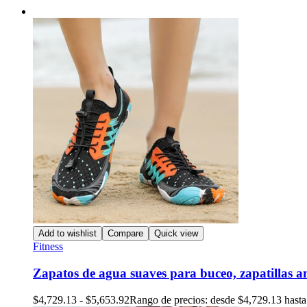
Add to wishlist
Compare
Quick view
Fitness
Zapatos de agua suaves para buceo, zapatillas an
$
4,729.13
-
$
5,653.92
Rango de precios: desde $4,729.13 hast