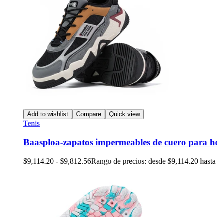
Add to wishlist
Compare
Quick view
Tenis
Baasploa-zapatos impermeables de cuero para 
$
9,114.20
-
$
9,812.56
Rango de precios: desde $9,114.20 hasta