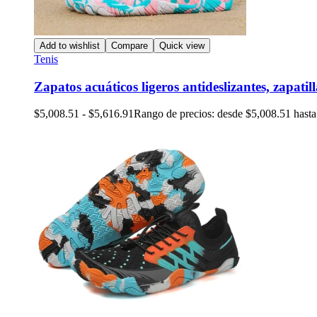
Add to wishlist
Compare
Quick view
Tenis
Zapatos acuáticos ligeros antideslizantes, zapati
$
5,008.51
-
$
5,616.91
Rango de precios: desde $5,008.51 hast