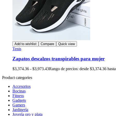
Add to wishlist
Compare
Quick view
Tenis
Zapatos descalzos transpirables para mujer
$
3,374.36
-
$
3,973.43
Rango de precios: desde $3,374.36 hast
Product categories
Accesorios
Bocinas
Fitness
Gadgets
Gamers
Jardinería
Joyería oro y plata