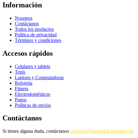
Información
Nosotros
Contáctanos
Todos los productos
Política de privacidad
Términos y condiciones
Accesos rápidos
Celulares y tablets
Tenis
Laptops y Computadoras
Relojería
Fitness
Electrodomésticos
Pagos
Políticas de envíos
Contáctanos
Si tienes alguna duda, contáctanos
contacto@mercadoLibertad.com