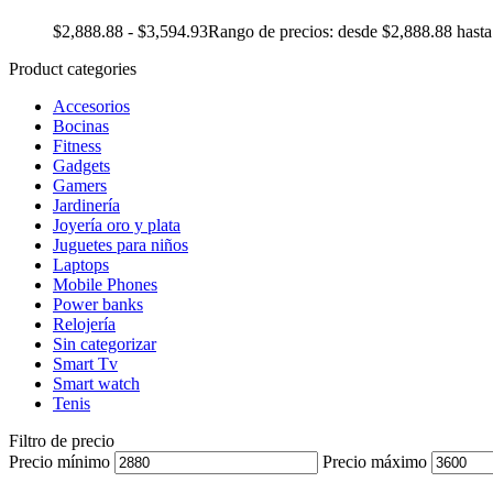
$
2,888.88
-
$
3,594.93
Rango de precios: desde $2,888.88 hast
Product categories
Accesorios
Bocinas
Fitness
Gadgets
Gamers
Jardinería
Joyería oro y plata
Juguetes para niños
Laptops
Mobile Phones
Power banks
Relojería
Sin categorizar
Smart Tv
Smart watch
Tenis
Filtro de precio
Precio mínimo
Precio máximo