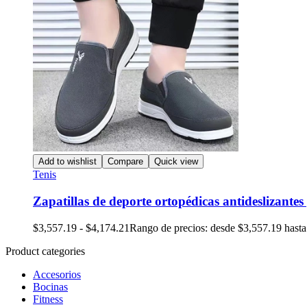
Add to wishlist
Compare
Quick view
Tenis
Zapatillas de deporte ortopédicas antideslizante
$
3,557.19
-
$
4,174.21
Rango de precios: desde $3,557.19 hast
Product categories
Accesorios
Bocinas
Fitness