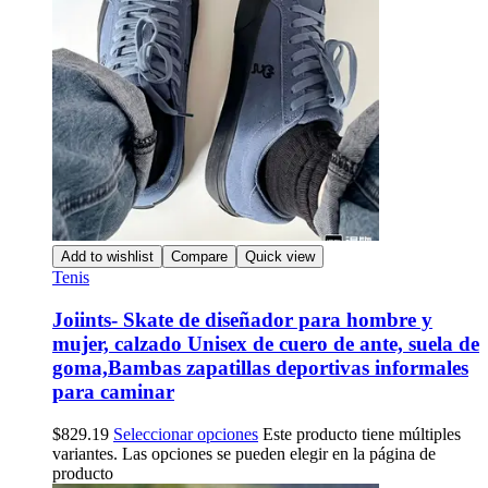
Add to wishlist
Compare
Quick view
Tenis
Joiints- Skate de diseñador para hombre y
mujer, calzado Unisex de cuero de ante, suela de
goma,Bambas zapatillas deportivas informales
para caminar
$
829.19
Seleccionar opciones
Este producto tiene múltiples
variantes. Las opciones se pueden elegir en la página de
producto