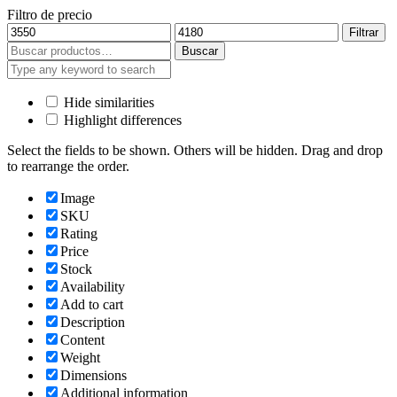
Filtro de precio
Precio
Precio
Filtrar
mínimo
máximo
Buscar
Buscar
por:
Hide similarities
Highlight differences
Select the fields to be shown. Others will be hidden. Drag and drop
to rearrange the order.
Image
SKU
Rating
Price
Stock
Availability
Add to cart
Description
Content
Weight
Dimensions
Additional information