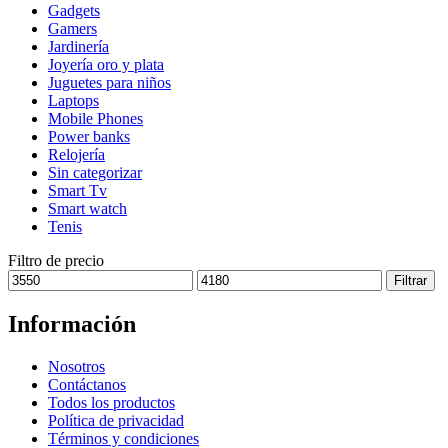
Gadgets
se
Gamers
pueden
Jardinería
elegir
Joyería oro y plata
en
Juguetes para niños
la
Laptops
página
Mobile Phones
de
Power banks
producto
Relojería
Sin categorizar
Smart Tv
Smart watch
Tenis
Filtro de precio
Precio
Precio
Filtrar
mínimo
máximo
Información
Nosotros
Contáctanos
Todos los productos
Política de privacidad
Términos y condiciones