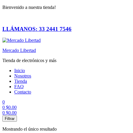
Bienvenido a nuestra tienda!
LLÁMANOS: 33 2441 7546
Mercado Libertad
Tienda de electrónicos y más
Inicio
Nosotros
Tienda
FAQ
Contacto
0
0
$
0.00
0
$
0.00
Menú
Filtrar
Mostrando el único resultado