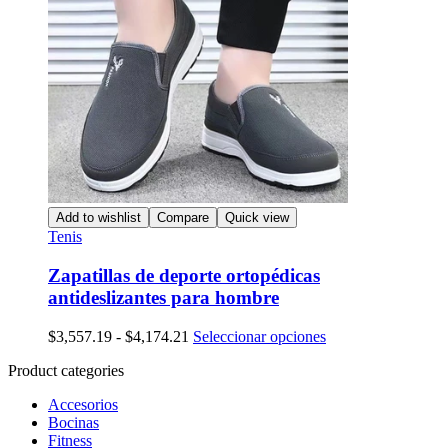
Add to wishlist
Compare
Quick view
Tenis
Zapatillas de deporte ortopédicas
antideslizantes para hombre
Rango
Este
$
3,557.19
-
$
4,174.21
Seleccionar opciones
de
producto
Product categories
precios:
tiene
desde
múltiples
Accesorios
$3,557.19
variantes.
Bocinas
hasta
Las
Fitness
$4,174.21
opciones