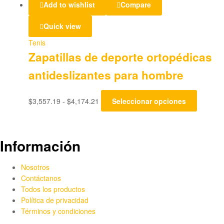
Add to wishlist
Compare
Quick view
Tenis
Zapatillas de deporte ortopédicas
antideslizantes para hombre
Rango
Este
$
3,557.19
-
$
4,174.21
Seleccionar opciones
de
product
precios:
tiene
desde
múltiple
$3,557.19
variante
Información
hasta
Las
$4,174.21
opcione
Nosotros
se
Contáctanos
pueden
Todos los productos
elegir
Política de privacidad
en
Términos y condiciones
la