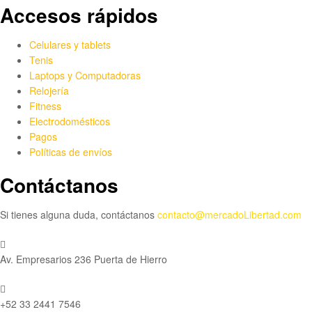
página
Accesos rápidos
de
product
Celulares y tablets
Tenis
Laptops y Computadoras
Relojería
Fitness
Electrodomésticos
Pagos
Políticas de envíos
Contáctanos
Si tienes alguna duda, contáctanos
contacto@mercadoLibertad.com
Av. Empresarios 236 Puerta de Hierro
+52 33 2441 7546