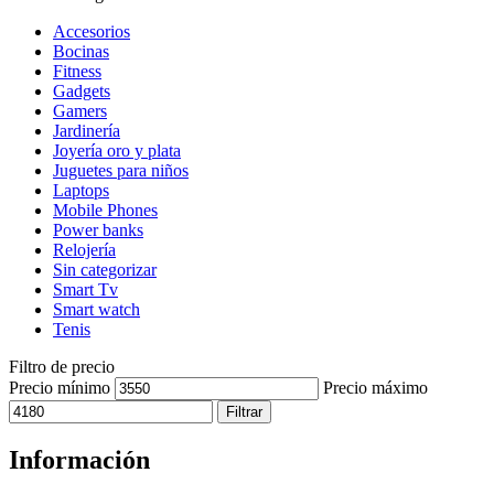
Accesorios
Bocinas
Fitness
Gadgets
Gamers
Jardinería
Joyería oro y plata
Juguetes para niños
Laptops
Mobile Phones
Power banks
Relojería
Sin categorizar
Smart Tv
Smart watch
Tenis
Filtro de precio
Precio mínimo
Precio máximo
Filtrar
Información