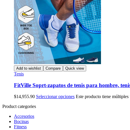
Add to wishlist
Compare
Quick view
Tenis
FitVille Soprt-zapatos de tenis para hombre, ten
$
14,955.90
Seleccionar opciones
Este producto tiene múltiples
Product categories
Accesorios
Bocinas
Fitness