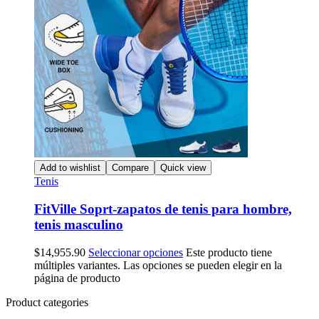
Add to wishlist
Compare
Quick view
Tenis
FitVille Soprt-zapatos de tenis para hombre,
tenis masculino
$
14,955.90
Seleccionar opciones
Este producto tiene
múltiples variantes. Las opciones se pueden elegir en la
página de producto
Product categories