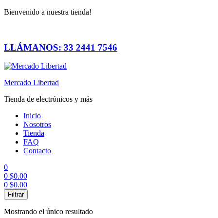
Bienvenido a nuestra tienda!
LLÁMANOS: 33 2441 7546
Mercado Libertad
Tienda de electrónicos y más
Inicio
Nosotros
Tienda
FAQ
Contacto
0
0
$
0.00
0
$
0.00
Menú
Filtrar
Mostrando el único resultado