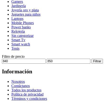
Gamers
pueden
Jardinería
elegir
Joyería oro y plata
en
Juguetes para niños
la
Laptops
página
Mobile Phones
de
Power banks
producto
Relojería
Sin categorizar
Smart Tv
Smart watch
Tenis
Filtro de precio
Precio
Precio
Filtrar
mínimo
máximo
Información
Nosotros
Contáctanos
Todos los productos
Política de privacidad
Términos y condiciones