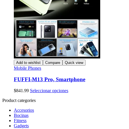
Add to wishlist
Compare
Quick view
Mobile Phones
FUFFI-M13 Pro, Smartphone
Este
$
841.99
Seleccionar opciones
producto
Product categories
tiene
múltiples
Accesorios
variantes.
Bocinas
Las
Fitness
opciones
Gadgets
se