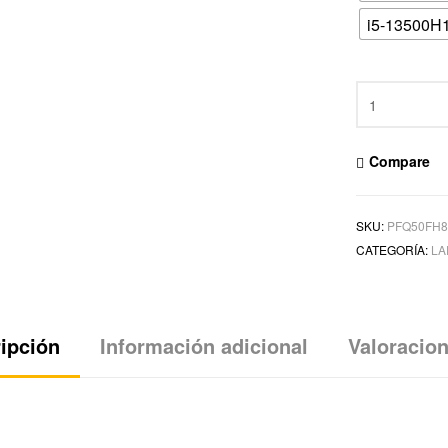
i5-13500H
Compare
SKU:
PFQ50FH
CATEGORÍA:
LA
ipción
Información adicional
Valoracion