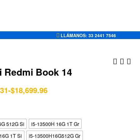
LLÁMANOS: 33 2441 7546
i Redmi Book 14
$
11,407.50
-
.31
-
$
18,699.96
$
$
5,757.61
13,633.93
-
$
6,228.80
6G 512G Si
i5-13500H 16G 1T Gr
16G 1T Si
i5-13500H16G512G Gr