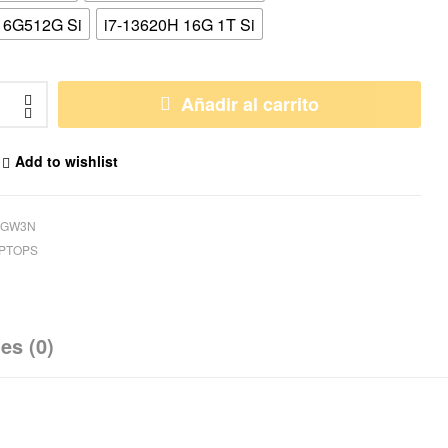
16G512G Si
i7-13620H 16G 1T Si
Añadir al carrito
Add to wishlist
8GW3N
PTOPS
es (0)