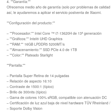
4. **Garantía:**
Ofrecemos medio año de garantía (solo por problemas de calidad d
así, le ayudaremos a aplicar el servicio postventa de Xiaomi.
**Configuración del producto:**
– **Procesador:** Intel Core ™ i7-13620H de 13ª generación
– **Gráficos:** Intel® UHD Graphics
– **RAM:** 16GB LPDDR5 5200MT/s
– **Almacenamiento:** SSD PCIe 4.0 de 1TB
– **Color:** Plateado Starlight
**Pantalla:**
– Pantalla Super Retina de 14 pulgadas
– Relación de aspecto 16:10
– Contraste de 1500:1 (típico)
– Brillo de 300nits (típico)
– Gama de colores 100% sRGB, compatible con atenuación DC
– Certificación de luz azul baja de nivel hardware TÜV Rheinland 
– Soporte Dolby Vision