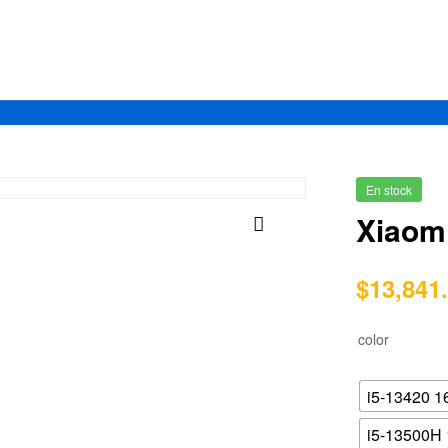
En stock
Xiaom
$
13,841
color
i5-13420 1
i5-13500H 