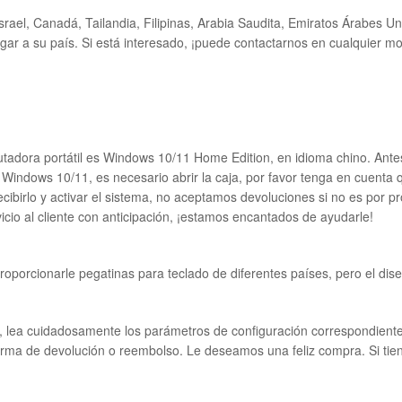
Israel, Canadá, Tailandia, Filipinas, Arabia Saudita, Emiratos Árabes Un
gar a su país. Si está interesado, ¡puede contactarnos en cualquier m
putadora portátil es Windows 10/11 Home Edition, en idioma chino. Ante
a Windows 10/11, es necesario abrir la caja, por favor tenga en cuenta
cibirlo y activar el sistema, no aceptamos devoluciones si no es por pr
cio al cliente con anticipación, ¡estamos encantados de ayudarle!
 proporcionarle pegatinas para teclado de diferentes países, pero el di
vor, lea cuidadosamente los parámetros de configuración correspondient
ma de devolución o reembolso. Le deseamos una feliz compra. Si tiene 