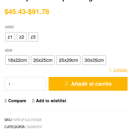
$
45.43
-
$
91.78
color
z1
z2
z3
size
18x22cm
20x25cm
25x29cm
30x35cm
Limpiar
Añadir al carrito
Compare
Add to wishlist
SKU:
NRFJFGJLHXSM
CATEGORÍA:
GAMERS