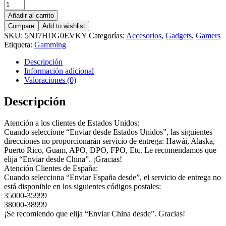
Soporte
curvo
Añadir al carrito
de
Compare
Add to wishlist
aleación
SKU:
5NJ7HDG0EVKY
Categorías:
Accesorios
,
Gadgets
,
Gamers
de
Etiqueta:
Gamming
aluminio
para
Descripción
auriculares
Información adicional
cantidad
Valoraciones (0)
Descripción
Atención a los clientes de Estados Unidos:
Cuando seleccione “Enviar desde Estados Unidos”, las siguientes
direcciones no proporcionarán servicio de entrega: Hawái, Alaska,
Puerto Rico, Guam, APO, DPO, FPO, Etc. Le recomendamos que
elija “Enviar desde China”. ¡Gracias!
Atención Clientes de España:
Cuando selecciona “Enviar España desde”, el servicio de entrega no
está disponible en los siguientes códigos postales:
35000-35999
38000-38999
¡Se recomiendo que elija “Enviar China desde”. Gracias!