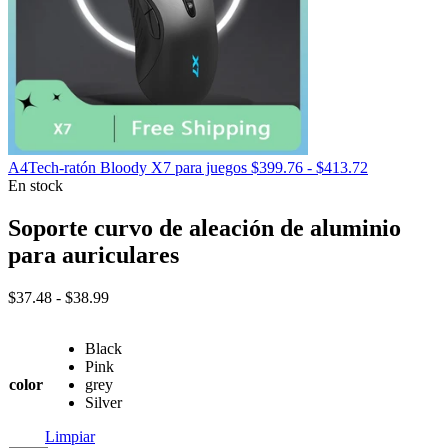
Rango
A4Tech-ratón Bloody X7 para juegos
$
399.76
-
$
413.72
de
En stock
precios:
desde
Soporte curvo de aleación de aluminio
$399.76
para auriculares
hasta
$413.72
Rango
$
37.48
-
$
38.99
de
precios:
Black
desde
Pink
$37.48
color
grey
hasta
Silver
$38.99
Limpiar