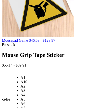
Rango
Mousepad Game
$
46.53
-
$
128.97
de
En stock
precios:
desde
Mouse Grip Tape Sticker
$46.53
hasta
Rango
$
55.14
-
$
59.91
$128.97
de
precios:
A1
desde
A10
$55.14
A2
hasta
A3
$59.91
A4
color
A5
A6
A7