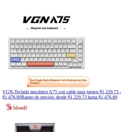
VGN-Teclado mecánico A75 con cable para juegos
$
1,229.73
-
$
1,476.89
Rango de precios: desde $1,229.73 hasta $1,476.89