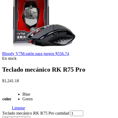
Bloody V7M-ratón para juegos
$
556.74
En stock
Teclado mecánico RK R75 Pro
$
1,241.18
Blue
color
Green
Limpiar
Teclado mecánico RK R75 Pro cantidad