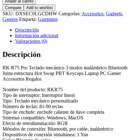
Añadir al carrito
Compare
Add to wishlist
SKU:
DXSEC0LGCDHW
Categorías:
Accesorios
,
Gadgets
,
Gamers
Etiqueta:
Gamming
Descripción
Información adicional
Valoraciones (0)
Descripción
RK R75 Pro Teclado mecánico 3 modos inalámbrico Bluetooth
Junta estructura Hot Swap PBT Keycaps Laptop PC Gamer
Accesorios Regalos
Nombre del producto: RKR75
Tipo de interruptor: Interruptor lineal
Tipo: Teclado mecánico personalizado
Número de teclas: 81-90 teclas
Tipo de enchufe: enchufe caliente de llave completa
Sistemas compatibles: Windows, MacOS
Efecto de retroiluminación: RGB
Métodos de conexión: Bluetooth, por cable, inalámbrico
Dispositivos de conexión simultánea: 1 Yan