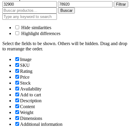
Precio
Precio
Filtrar
mínimo
máximo
Buscar
Buscar
por:
Hide similarities
Highlight differences
Select the fields to be shown. Others will be hidden. Drag and drop
to rearrange the order.
Image
SKU
Rating
Price
Stock
Availability
Add to cart
Description
Content
Weight
Dimensions
Additional information