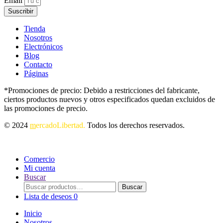
Email
Suscribir
Tienda
Nosotros
Electrónicos
Blog
Contacto
Páginas
*Promociones de precio: Debido a restricciones del fabricante,
ciertos productos nuevos y otros especificados quedan excluidos de
las promociones de precio.
© 2024
m
ercadoLibertad.
Todos los derechos reservados.
Comercio
Mi cuenta
Buscar
Buscar
Buscar
por:
Lista de deseos
0
Inicio
Nosotros