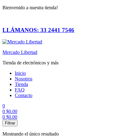
Bienvenido a nuestra tienda!
LLÁMANOS: 33 2441 7546
Mercado Libertad
Tienda de electrónicos y más
Inicio
Nosotros
Tienda
FAQ
Contacto
0
0
$
0.00
0
$
0.00
Menú
Filtrar
Mostrando el único resultado