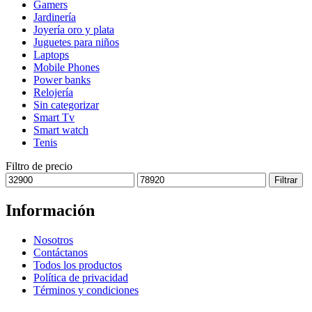
Gamers
pueden
Jardinería
elegir
Joyería oro y plata
en
Juguetes para niños
la
Laptops
página
Mobile Phones
de
Power banks
producto
Relojería
Sin categorizar
Smart Tv
Smart watch
Tenis
Filtro de precio
Precio
Precio
Filtrar
mínimo
máximo
Información
Nosotros
Contáctanos
Todos los productos
Política de privacidad
Términos y condiciones