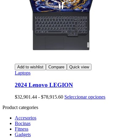
Add to wishlist
Compare
Quick view
Laptops
2024 Lenovo LEGION
Rango
Este
$
32,901.44
-
$
78,915.60
Seleccionar opciones
de
producto
Product categories
precios:
tiene
desde
múltiples
Accesorios
$32,901.44
variantes.
Bocinas
hasta
Las
Fitness
$78,915.60
opciones
Gadgets
se