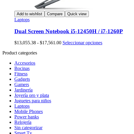
Add to wishlist
Compare
Quick view
Laptops
Dual Screen Notebook i5-12450H / i7-1260P
Rango
Este
$
13,055.38
-
$
17,561.00
Seleccionar opciones
de
producto
Product categories
precios:
tiene
desde
múltiples
Accesorios
$13,055.38
variantes.
Bocinas
hasta
Las
Fitness
$17,561.00
opciones
Gadgets
se
Gamers
pueden
Jardinería
elegir
Joyería oro y plata
en
Juguetes para niños
la
Laptops
página
Mobile Phones
de
Power banks
producto
Relojería
Sin categorizar
Smart Tv