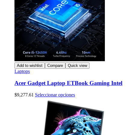
Add to wishlist
Compare
Quick view
Laptops
Acer Gadget Laptop ETBook Gaming Intel
Este
$
9,277.61
Seleccionar opciones
producto
tiene
múltiples
variantes.
Las
opciones
se