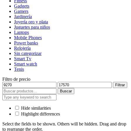
Fitness
Gadgets
Gamers
Jardinería
Joyería oro y plata
Juguetes para niños
Laptops
Mobile Phones
Power banks
Relojería
Sin categorizar
Smart Tv
Smart watch
Tenis
Filtro de precio
Precio
Precio
Filtrar
mínimo
máximo
Buscar
Buscar
por:
Hide similarities
Highlight differences
Select the fields to be shown. Others will be hidden. Drag and drop
to rearrange the order.