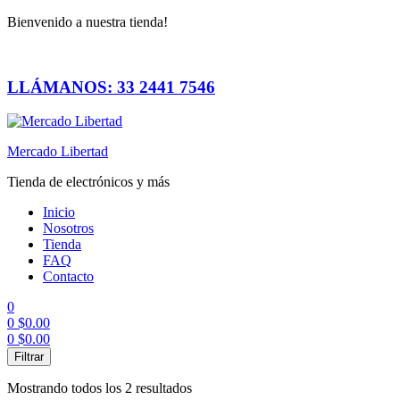
Bienvenido a nuestra tienda!
LLÁMANOS: 33 2441 7546
Mercado Libertad
Tienda de electrónicos y más
Inicio
Nosotros
Tienda
FAQ
Contacto
0
0
$
0.00
0
$
0.00
Menú
Filtrar
Mostrando todos los 2 resultados