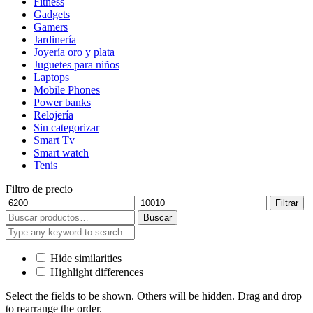
Fitness
Gadgets
Gamers
Jardinería
Joyería oro y plata
Juguetes para niños
Laptops
Mobile Phones
Power banks
Relojería
Sin categorizar
Smart Tv
Smart watch
Tenis
Filtro de precio
Precio
Precio
Filtrar
mínimo
máximo
Buscar
Buscar
por:
Hide similarities
Highlight differences
Select the fields to be shown. Others will be hidden. Drag and drop
to rearrange the order.