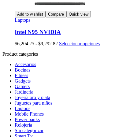
Add to wishlist
Compare
Quick view
Laptops
Intel N95 NVIDIA
Rango
Este
$
6,204.25
-
$
9,292.82
Seleccionar opciones
de
producto
Product categories
precios:
tiene
desde
múltiples
Accesorios
$6,204.25
variantes.
Bocinas
hasta
Las
Fitness
$9,292.82
opciones
Gadgets
se
Gamers
pueden
Jardinería
elegir
Joyería oro y plata
en
Juguetes para niños
la
Laptops
página
Mobile Phones
de
Power banks
producto
Relojería
Sin categorizar
Smart Tv