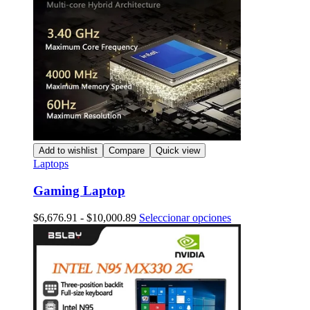
Add to wishlist
Compare
Quick view
Laptops
Gaming Laptop
Rango
Este
$
6,676.91
-
$
10,000.89
Seleccionar opciones
de
producto
precios:
tiene
desde
múltiples
$6,676.91
variantes.
hasta
Las
$10,000.89
opciones
se