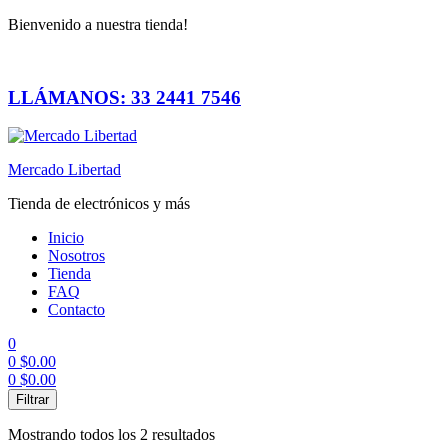
Bienvenido a nuestra tienda!
LLÁMANOS: 33 2441 7546
Mercado Libertad
Tienda de electrónicos y más
Inicio
Nosotros
Tienda
FAQ
Contacto
0
0
$
0.00
0
$
0.00
Menú
Filtrar
Mostrando todos los 2 resultados