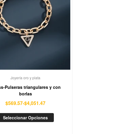
Joyería oro y plata
s-Pulseras triangulares y con
borlas
$
569.57
-
$
4,051.47
Seleccionar Opciones