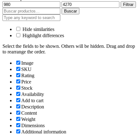
Precio
Precio
Filtrar
mínimo
máximo
Buscar
Buscar
por:
Hide similarities
Highlight differences
Select the fields to be shown. Others will be hidden. Drag and drop
to rearrange the order.
Image
SKU
Rating
Price
Stock
Availability
Add to cart
Description
Content
Weight
Dimensions
Additional information