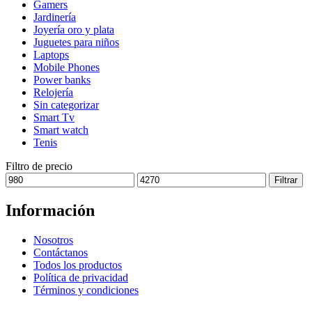
Gamers
pueden
Jardinería
elegir
Joyería oro y plata
en
Juguetes para niños
la
Laptops
página
Mobile Phones
de
Power banks
producto
Relojería
Sin categorizar
Smart Tv
Smart watch
Tenis
Filtro de precio
Precio
Precio
Filtrar
mínimo
máximo
Información
Nosotros
Contáctanos
Todos los productos
Política de privacidad
Términos y condiciones