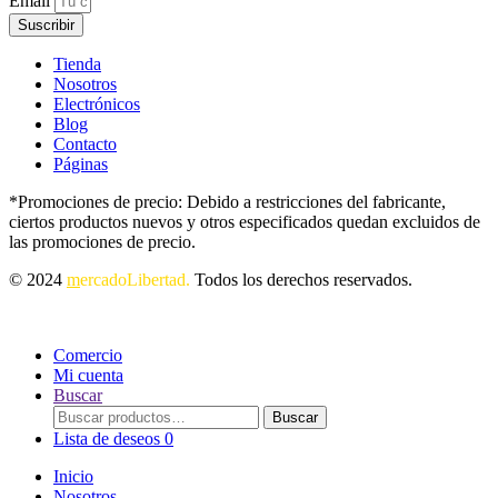
Email
Suscribir
Tienda
Nosotros
Electrónicos
Blog
Contacto
Páginas
*Promociones de precio: Debido a restricciones del fabricante,
ciertos productos nuevos y otros especificados quedan excluidos de
las promociones de precio.
© 2024
m
ercadoLibertad.
Todos los derechos reservados.
Comercio
Mi cuenta
Buscar
Buscar
Buscar
por:
Lista de deseos
0
Inicio
Nosotros