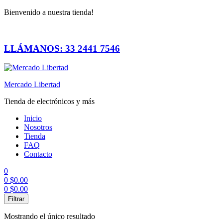
Bienvenido a nuestra tienda!
LLÁMANOS: 33 2441 7546
Mercado Libertad
Tienda de electrónicos y más
Inicio
Nosotros
Tienda
FAQ
Contacto
0
0
$
0.00
0
$
0.00
Menú
Filtrar
Mostrando el único resultado