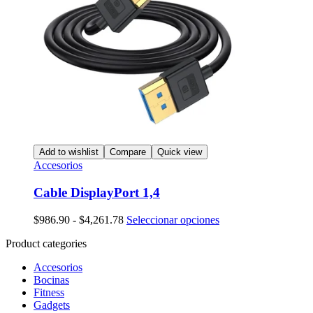
Add to wishlist
Compare
Quick view
Accesorios
Cable DisplayPort 1,4
Rango
Este
$
986.90
-
$
4,261.78
Seleccionar opciones
de
producto
Product categories
precios:
tiene
desde
múltiples
Accesorios
$986.90
variantes.
Bocinas
hasta
Las
Fitness
$4,261.78
opciones
Gadgets
se