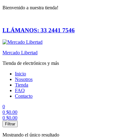
Bienvenido a nuestra tienda!
LLÁMANOS: 33 2441 7546
Mercado Libertad
Tienda de electrónicos y más
Inicio
Nosotros
Tienda
FAQ
Contacto
0
0
$
0.00
0
$
0.00
Menú
Filtrar
Mostrando el único resultado