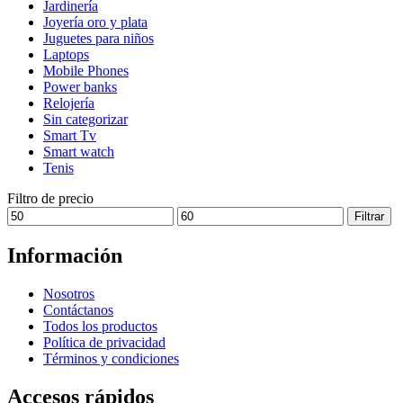
Jardinería
elegir
Joyería oro y plata
en
Juguetes para niños
la
Laptops
página
Mobile Phones
de
Power banks
producto
Relojería
Sin categorizar
Smart Tv
Smart watch
Tenis
Filtro de precio
Precio
Precio
Filtrar
mínimo
máximo
Información
Nosotros
Contáctanos
Todos los productos
Política de privacidad
Términos y condiciones
Accesos rápidos