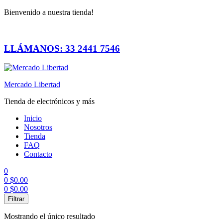
Bienvenido a nuestra tienda!
LLÁMANOS: 33 2441 7546
Mercado Libertad
Tienda de electrónicos y más
Inicio
Nosotros
Tienda
FAQ
Contacto
0
0
$
0.00
0
$
0.00
Menú
Filtrar
Mostrando el único resultado