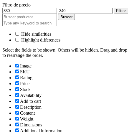
Filtro de precio
Precio
Precio
Filtrar
mínimo
máximo
Buscar
Buscar
por:
Hide similarities
Highlight differences
Select the fields to be shown. Others will be hidden. Drag and drop
to rearrange the order.
Image
SKU
Rating
Price
Stock
Availability
Add to cart
Description
Content
Weight
Dimensions
Additional information