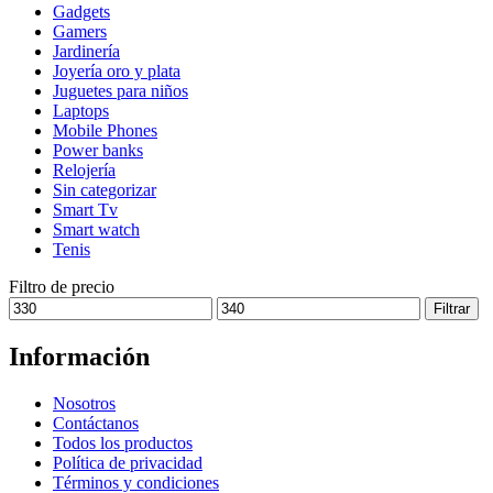
Gadgets
se
Gamers
pueden
Jardinería
elegir
Joyería oro y plata
en
Juguetes para niños
la
Laptops
página
Mobile Phones
de
Power banks
producto
Relojería
Sin categorizar
Smart Tv
Smart watch
Tenis
Filtro de precio
Precio
Precio
Filtrar
mínimo
máximo
Información
Nosotros
Contáctanos
Todos los productos
Política de privacidad
Términos y condiciones