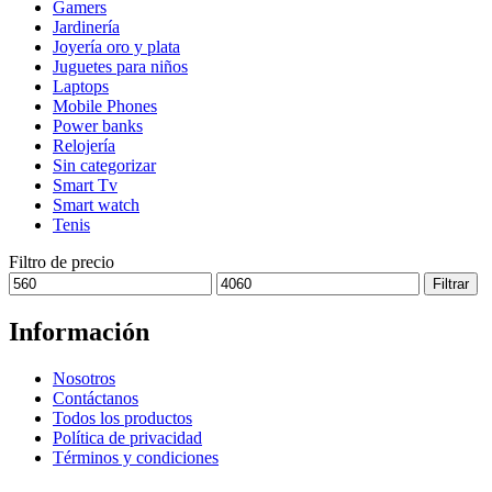
Gamers
pueden
Jardinería
elegir
Joyería oro y plata
en
Juguetes para niños
la
Laptops
página
Mobile Phones
de
Power banks
producto
Relojería
Sin categorizar
Smart Tv
Smart watch
Tenis
Filtro de precio
Precio
Precio
Filtrar
mínimo
máximo
Información
Nosotros
Contáctanos
Todos los productos
Política de privacidad
Términos y condiciones