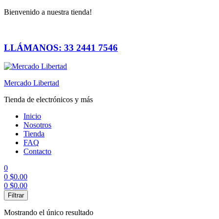
Bienvenido a nuestra tienda!
LLÁMANOS: 33 2441 7546
Mercado Libertad
Tienda de electrónicos y más
Inicio
Nosotros
Tienda
FAQ
Contacto
0
0
$
0.00
0
$
0.00
Menú
Filtrar
Mostrando el único resultado