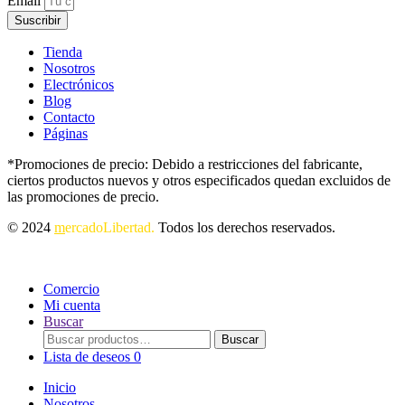
Email
Suscribir
Tienda
Nosotros
Electrónicos
Blog
Contacto
Páginas
*Promociones de precio: Debido a restricciones del fabricante,
ciertos productos nuevos y otros especificados quedan excluidos de
las promociones de precio.
© 2024
m
ercadoLibertad.
Todos los derechos reservados.
Comercio
Mi cuenta
Buscar
Buscar
Buscar
por:
Lista de deseos
0
Inicio
Nosotros