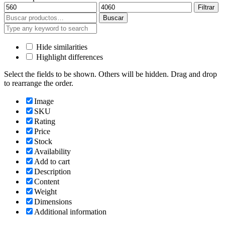
Precio
Precio
Filtrar
mínimo
máximo
Buscar
Buscar
por:
Hide similarities
Highlight differences
Select the fields to be shown. Others will be hidden. Drag and drop
to rearrange the order.
Image
SKU
Rating
Price
Stock
Availability
Add to cart
Description
Content
Weight
Dimensions
Additional information