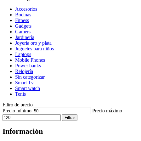
Accesorios
Bocinas
Fitness
Gadgets
Gamers
Jardinería
Joyería oro y plata
Juguetes para niños
Laptops
Mobile Phones
Power banks
Relojería
Sin categorizar
Smart Tv
Smart watch
Tenis
Filtro de precio
Precio mínimo
Precio máximo
Filtrar
Información