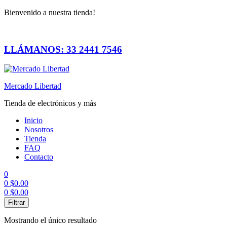
Bienvenido a nuestra tienda!
LLÁMANOS: 33 2441 7546
Mercado Libertad
Tienda de electrónicos y más
Inicio
Nosotros
Tienda
FAQ
Contacto
0
0
$
0.00
0
$
0.00
Menú
Filtrar
Mostrando el único resultado