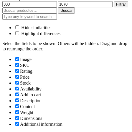
Precio
Precio
Filtrar
mínimo
máximo
Buscar
Buscar
por:
Hide similarities
Highlight differences
Select the fields to be shown. Others will be hidden. Drag and drop
to rearrange the order.
Image
SKU
Rating
Price
Stock
Availability
Add to cart
Description
Content
Weight
Dimensions
Additional information