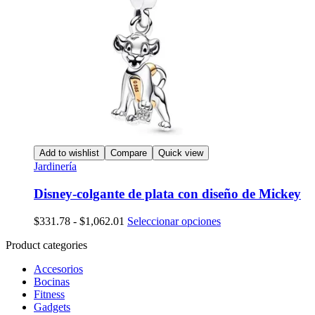
Add to wishlist
Compare
Quick view
Jardinería
Disney-colgante de plata con diseño de Mickey
Rango
Este
$
331.78
-
$
1,062.01
Seleccionar opciones
de
producto
Product categories
precios:
tiene
desde
múltiples
Accesorios
$331.78
variantes.
Bocinas
hasta
Las
Fitness
$1,062.01
opciones
Gadgets
se