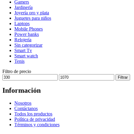
Gamers
pueden
Jardinería
elegir
Joyería oro y plata
en
Juguetes para niños
la
Laptops
página
Mobile Phones
de
Power banks
producto
Relojería
Sin categorizar
Smart Tv
Smart watch
Tenis
Filtro de precio
Precio
Precio
Filtrar
mínimo
máximo
Información
Nosotros
Contáctanos
Todos los productos
Política de privacidad
Términos y condiciones