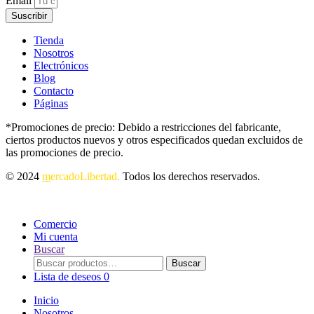
Email
Suscribir
Tienda
Nosotros
Electrónicos
Blog
Contacto
Páginas
*Promociones de precio: Debido a restricciones del fabricante,
ciertos productos nuevos y otros especificados quedan excluidos de
las promociones de precio.
© 2024
m
ercadoLibertad.
Todos los derechos reservados.
Comercio
Mi cuenta
Buscar
Buscar
Buscar
por:
Lista de deseos
0
Inicio
Nosotros