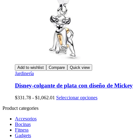
Add to wishlist
Compare
Quick view
Jardinería
Disney-colgante de plata con diseño de Mickey
Rango
Este
$
331.78
-
$
1,062.01
Seleccionar opciones
de
producto
Product categories
precios:
tiene
desde
múltiples
Accesorios
$331.78
variantes.
Bocinas
hasta
Las
Fitness
$1,062.01
opciones
Gadgets
se