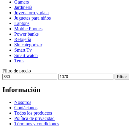
Gamers
pueden
Jardinería
elegir
Joyería oro y plata
en
Juguetes para niños
la
Laptops
página
Mobile Phones
de
Power banks
producto
Relojería
Sin categorizar
Smart Tv
Smart watch
Tenis
Filtro de precio
Precio
Precio
Filtrar
mínimo
máximo
Información
Nosotros
Contáctanos
Todos los productos
Política de privacidad
Términos y condiciones