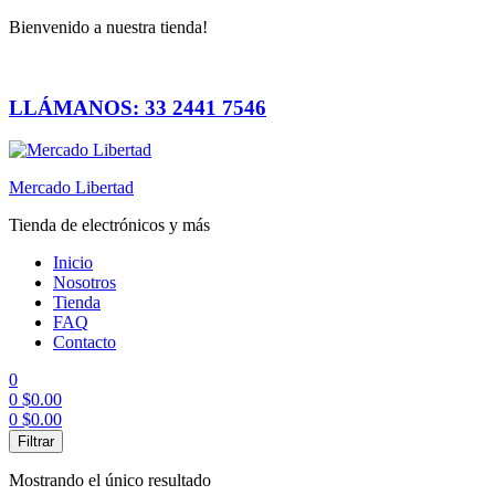
Bienvenido a nuestra tienda!
LLÁMANOS: 33 2441 7546
Mercado Libertad
Tienda de electrónicos y más
Inicio
Nosotros
Tienda
FAQ
Contacto
0
0
$
0.00
0
$
0.00
Menú
Filtrar
Mostrando el único resultado