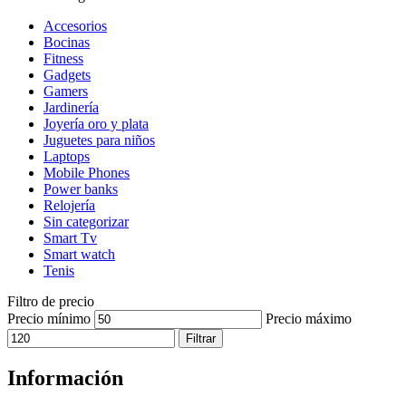
Accesorios
Bocinas
Fitness
Gadgets
Gamers
Jardinería
Joyería oro y plata
Juguetes para niños
Laptops
Mobile Phones
Power banks
Relojería
Sin categorizar
Smart Tv
Smart watch
Tenis
Filtro de precio
Precio mínimo
Precio máximo
Filtrar
Información