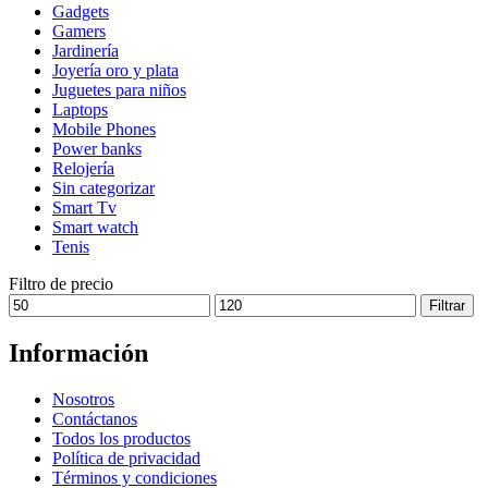
Gadgets
se
Gamers
pueden
Jardinería
elegir
Joyería oro y plata
en
Juguetes para niños
la
Laptops
página
Mobile Phones
de
Power banks
producto
Relojería
Sin categorizar
Smart Tv
Smart watch
Tenis
Filtro de precio
Precio
Precio
Filtrar
mínimo
máximo
Información
Nosotros
Contáctanos
Todos los productos
Política de privacidad
Términos y condiciones