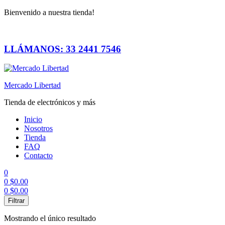
Bienvenido a nuestra tienda!
LLÁMANOS: 33 2441 7546
Mercado Libertad
Tienda de electrónicos y más
Inicio
Nosotros
Tienda
FAQ
Contacto
0
0
$
0.00
0
$
0.00
Menú
Filtrar
Mostrando el único resultado