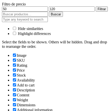
Filtro de precio
Precio
Precio
Filtrar
mínimo
máximo
Buscar
Buscar
por:
Hide similarities
Highlight differences
Select the fields to be shown. Others will be hidden. Drag and drop
to rearrange the order.
Image
SKU
Rating
Price
Stock
Availability
Add to cart
Description
Content
Weight
Dimensions
Additional information