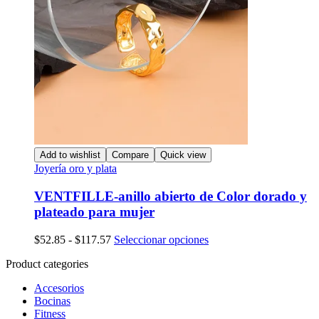
Add to wishlist
Compare
Quick view
Joyería oro y plata
VENTFILLE-anillo abierto de Color dorado y
plateado para mujer
Rango
Este
$
52.85
-
$
117.57
Seleccionar opciones
de
producto
Product categories
precios:
tiene
desde
múltiples
Accesorios
$52.85
variantes.
Bocinas
hasta
Las
Fitness
$117.57
opciones