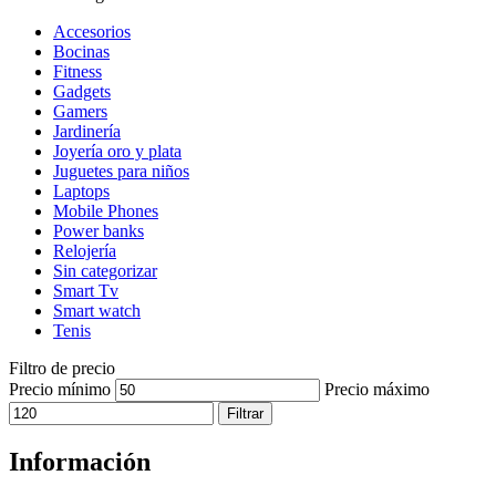
Accesorios
Bocinas
Fitness
Gadgets
Gamers
Jardinería
Joyería oro y plata
Juguetes para niños
Laptops
Mobile Phones
Power banks
Relojería
Sin categorizar
Smart Tv
Smart watch
Tenis
Filtro de precio
Precio mínimo
Precio máximo
Filtrar
Información